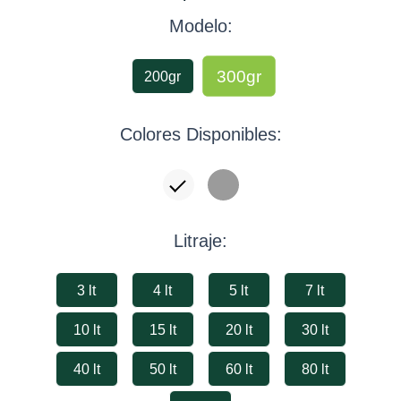
Macetas
Modelo:
Geotextiles
cantidad
300gr
200gr
Colores Disponibles:
Litraje:
3 lt
4 lt
5 lt
7 lt
10 lt
15 lt
20 lt
30 lt
40 lt
50 lt
60 lt
80 lt