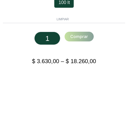
100 lt
LIMPIAR
Comprar
Price
range:
$
3.630,00
–
$
18.260,00
$ 3.630,00
through
$ 18.260,00