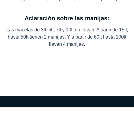
Aclaración sobre las manijas:
Las macetas de 3lt, 5lt, 7lt y 10lt no llevan. A partir de 15lt,
hasta 50lt tienen 2 manijas. Y a partir de 60lt hasta 100lt
llevan 4 manijas.
I
F
T