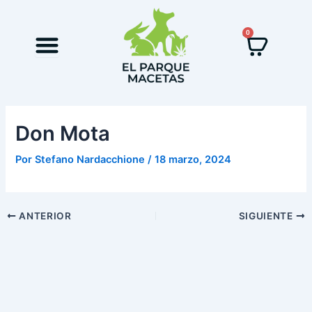
Ir
Navegación
al
de
0
Cart
contenido
entradas
Don Mota
Por
Stefano Nardacchione
/
18 marzo, 2024
ANTERIOR
SIGUIENTE